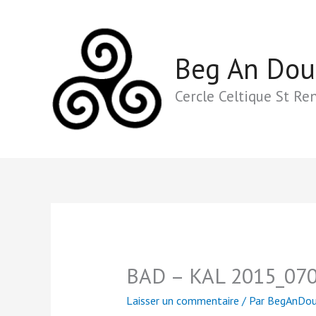
Aller
au
contenu
Beg An Dou
Cercle Celtique St Re
BAD – KAL 2015_07
Laisser un commentaire
/ Par
BegAnDo