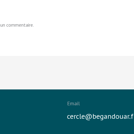
 un commentaire.
Email
cercle@begandouar.f