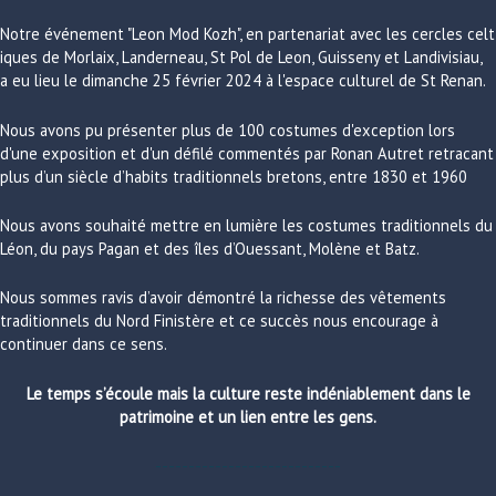
Notre
événement
"
Leon
Mod
Kozh
"
,
en
partenariat
avec
les
cercles
celt
iques
de
Morlaix
,
Landerneau
,
St
Pol
de
Leon
,
Guisseny
et
Landivisiau
,
a eu
lieu
le
dimanche
25
février
2024
à
l
'
espace
culturel
de
St
Renan
.
Nous avons pu présenter plus de 100 costumes d'exception lors
d'une exposition et d'un défilé commentés par Ronan Autret retracant
plus d’un siècle d’habits traditionnels bretons, entre 1830 et 1960
Nous avons souhaité mettre en lumière les costumes traditionnels du
Léon, du pays Pagan et des îles d’Ouessant, Molène et Batz.
Nous sommes ravis d’avoir démontré la richesse des vêtements
traditionnels du Nord Finistère et ce succès nous encourage à
continuer dans ce sens.
Le temps s’écoule mais la culture reste indéniablement dans le
patrimoine et un lien entre les gens.
----------------------------