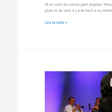
Ni zo vont da zansal gant plijadur/ Nous
pluie et du vent il y a An heol a zo melen
Un
Lire la suite »
tammig
brezhoneg/
Un
petit
peu
de
breton