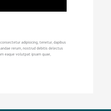
consectetur adipisicing, tenetur, dapibus
sandae rerum, nostrud debitis delectus
lam eaque volutpat ipsam quae,