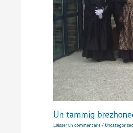
Un tammig brezhoneg
Laisser un commentaire
/
Uncategorize