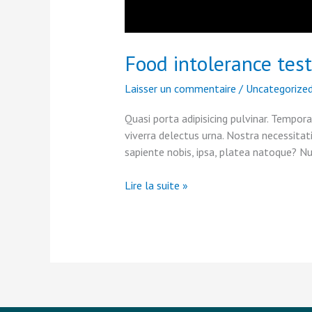
Food intolerance testi
Laisser un commentaire
/
Uncategorize
Quasi porta adipisicing pulvinar. Tempora
viverra delectus urna. Nostra necessita
sapiente nobis, ipsa, platea natoque? 
Food
Lire la suite »
intolerance
testing
–
is
it
worth
it?