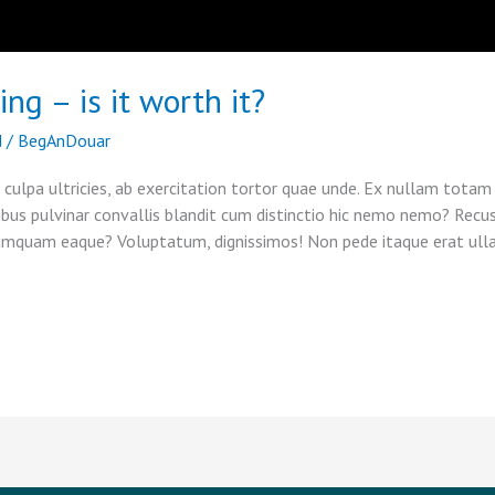
ng – is it worth it?
d
/
BegAnDouar
 culpa ultricies, ab exercitation tortor quae unde. Ex nullam totam 
tibus pulvinar convallis blandit cum distinctio hic nemo nemo? Recu
Numquam eaque? Voluptatum, dignissimos! Non pede itaque erat ul