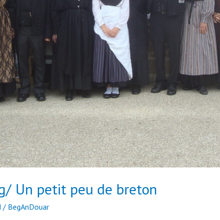
/ Un petit peu de breton
d
/
BegAnDouar